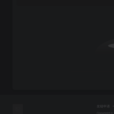
友链申请
Copyright ©