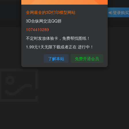
全网最全的3D打印模型网站
登录购
3D合纵网交流QQ群
1074410289
不定时发放体验卡，免费帮找图纸！
1.99元1天无限下载或者正在 进行中！
了解本站
免费开通会员