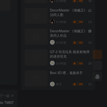
46
2小时前
100
DecorMaster 《海贼王》 山
治同人图
23
2小时前
100
DecorMaster 《海贼王》 娜
美同人作品
34
2小时前
100
QT-2 坦克玩具 能发射炮弹
的迷你坦克
26
2小时前
100
Boxi 3D 嘿，鬼脸杀手
24
昨天
100
下一篇
o TMNT