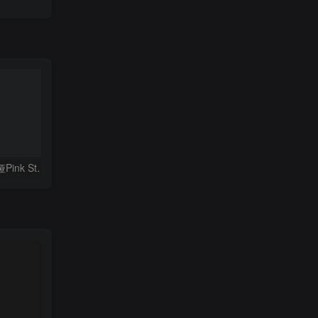
【蓝宝石之谜】娜蒂娅Pink Studio_Nadia_@stl_zone
【圣斗士】教皇双子座
【我的英雄学院】