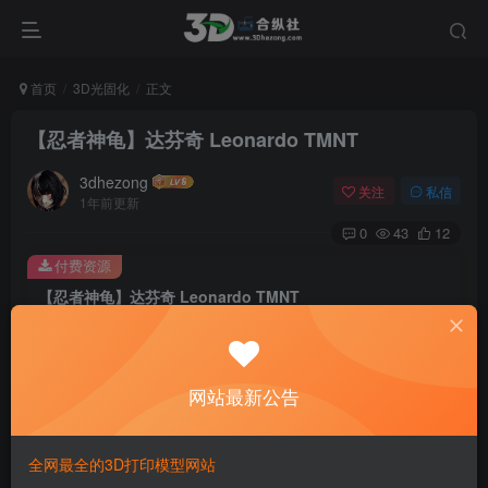
首页
3D光固化
正文
【忍者神龟】达芬奇 Leonardo TMNT
3dhezong
关注
私信
1年前更新
0
43
12
付费资源
【忍者神龟】达芬奇 Leonardo TMNT
此内容为付费资源，请付费后查看
100
积分
网站最新公告
免费
免费
贵宾VIP会员
体验会员
登录购买
全网最全的3D打印模型网站