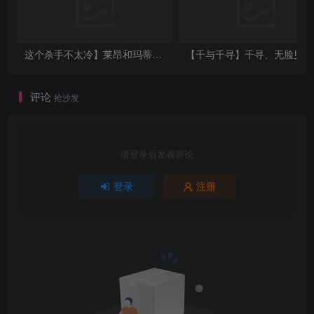
这个杀手不太冷】莱昂和玛蒂尔达
【千与千寻】千寻、无
评论
抢沙发
请登录后发表评论
登录
注册