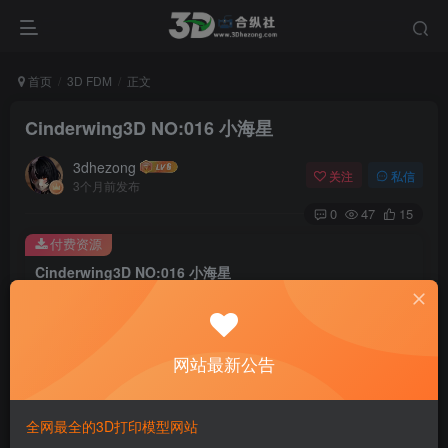
首页
3D FDM
正文
Cinderwing3D NO:016 小海星
3dhezong
关注
私信
3个月前发布
0
47
15
付费资源
Cinderwing3D NO:016 小海星
此内容为付费资源，请付费后查看
100
积分
网站最新公告
免费
免费
贵宾VIP会员
体验会员
登录购买
全网最全的3D打印模型网站