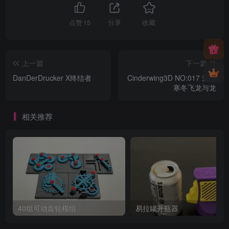
点赞
15
分享
收藏
上一篇
下一篇
DanDerDrucker X终结者
Cinderwing3D NO:017 迷你
寒冬飞龙与龙
相关推荐
40组可动齿轮模组
易拉罐开瓶器