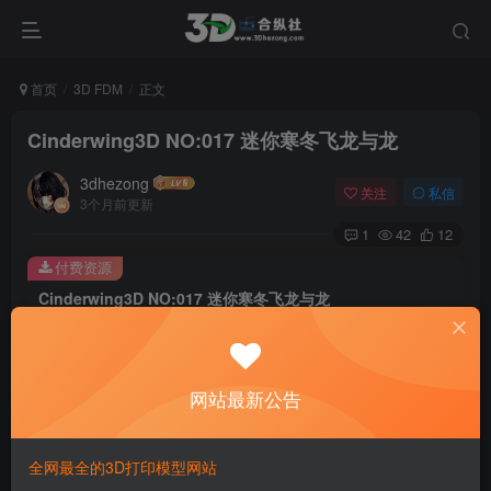
首页
3D FDM
正文
Cinderwing3D NO:017 迷你寒冬飞龙与龙
3dhezong
关注
私信
3个月前更新
1
42
12
付费资源
Cinderwing3D NO:017 迷你寒冬飞龙与龙
此内容为付费资源，请付费后查看
100
积分
网站最新公告
免费
免费
贵宾VIP会员
体验会员
登录购买
全网最全的3D打印模型网站