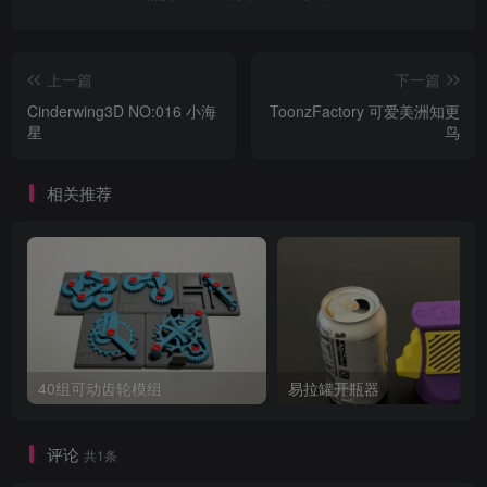
上一篇
下一篇
Cinderwing3D NO:016 小海
ToonzFactory 可爱美洲知更
星
鸟
相关推荐
40组可动齿轮模组
易拉罐开瓶器
评论
共1条