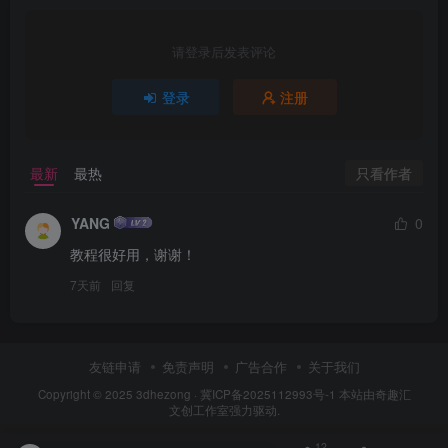
请登录后发表评论
登录
注册
只看作者
最新
最热
YANG
0
教程很好用，谢谢！
7天前
回复
友链申请
免责声明
广告合作
关于我们
Copyright © 2025
3dhezong
·
冀ICP备2025112993号-1
本站由奇趣汇
文创工作室强力驱动.
12