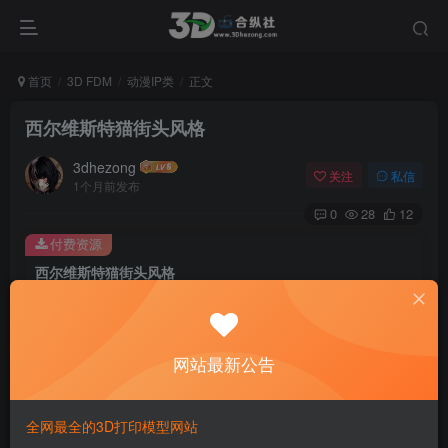
首页
3D FDM
动漫IP类
正文
西尔维斯特猫街头风格
3dhezong
关注
私信
1个月前发布
0
28
12
付费资源
西尔维斯特猫街头风格
此内容为付费资源，请付费后查看
100
积分
网站最新公告
免费
免费
贵宾VIP会员
体验会员
登录购买
全网最全的3D打印模型网站